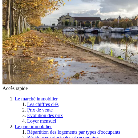
Accès rapide
Le marché immobilier
Les chiffres clés
Prix de vente
Évolution des prix
Loyer mensuel
Le parc immobilier
Répartition des logements par types d'occupants
Résidences principales et secondaires