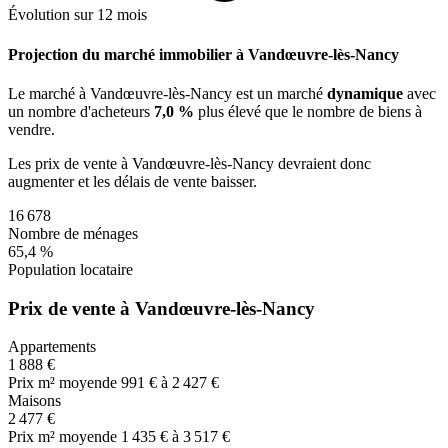
Évolution sur 12 mois
Projection du marché immobilier à Vandœuvre-lès-Nancy
Le marché
à Vandœuvre-lès-Nancy
est un marché
dynamique
avec
un nombre d'acheteurs
7,0 %
plus
élevé que le nombre de biens à
vendre.
Les prix de vente
à Vandœuvre-lès-Nancy
devraient donc
augmenter
et les délais de vente
baisser
.
16 678
Nombre de ménages
65,4 %
Population locataire
Prix de vente à Vandœuvre-lès-Nancy
Appartements
1 888 €
Prix m² moyen
de 991 € à 2 427 €
Maisons
2 477 €
Prix m² moyen
de 1 435 € à 3 517 €