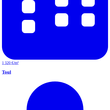
1 320 €/m²
Toul