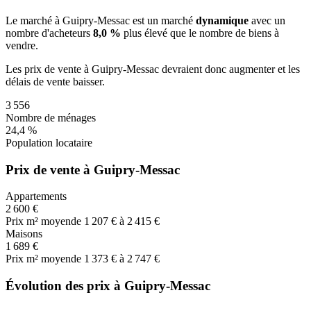
Le marché
à Guipry-Messac
est un marché
dynamique
avec un
nombre d'acheteurs
8,0 %
plus
élevé que le nombre de biens à
vendre.
Les prix de vente
à Guipry-Messac
devraient donc
augmenter
et les
délais de vente
baisser
.
3 556
Nombre de ménages
24,4 %
Population locataire
Prix de vente à Guipry-Messac
Appartements
2 600 €
Prix m² moyen
de 1 207 € à 2 415 €
Maisons
1 689 €
Prix m² moyen
de 1 373 € à 2 747 €
Évolution des prix à Guipry-Messac