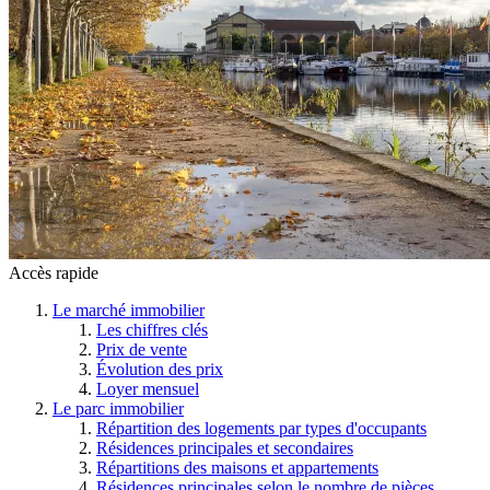
Accès rapide
Le marché immobilier
Les chiffres clés
Prix de vente
Évolution des prix
Loyer mensuel
Le parc immobilier
Répartition des logements par types d'occupants
Résidences principales et secondaires
Répartitions des maisons et appartements
Résidences principales selon le nombre de pièces