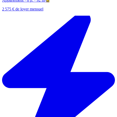
Appartement
· 6 p.
· 92 m²
D
2 575 € de loyer mensuel