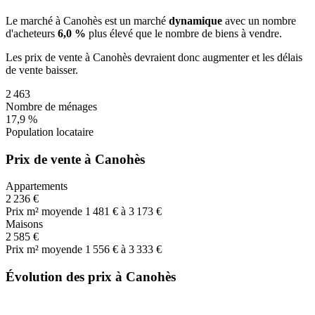
Le marché
à Canohès
est un marché
dynamique
avec un nombre
d'acheteurs
6,0 %
plus
élevé que le nombre de biens à vendre.
Les prix de vente
à Canohès
devraient donc
augmenter
et les délais
de vente
baisser
.
2 463
Nombre de ménages
17,9 %
Population locataire
Prix de vente à Canohès
Appartements
2 236 €
Prix m² moyen
de 1 481 € à 3 173 €
Maisons
2 585 €
Prix m² moyen
de 1 556 € à 3 333 €
Évolution des prix à Canohès