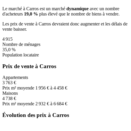
Le marché
à Carros
est un marché
dynamique
avec un nombre
d'acheteurs
19,0 %
plus
élevé que le nombre de biens à vendre.
Les prix de vente
à Carros
devraient donc
augmenter
et les délais de
vente
baisser
.
4 915
Nombre de ménages
35,0 %
Population locataire
Prix de vente à Carros
Appartements
3 763 €
Prix m² moyen
de 1 956 € à 4 458 €
Maisons
4 738 €
Prix m² moyen
de 2 932 € à 6 684 €
Évolution des prix à Carros