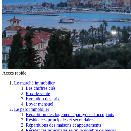
Accès rapide
Le marché immobilier
Les chiffres clés
Prix de vente
Évolution des prix
Loyer mensuel
Le parc immobilier
Répartition des logements par types d'occupants
Résidences principales et secondaires
Répartitions des maisons et appartements
Résidences principales selon le nombre de pièces