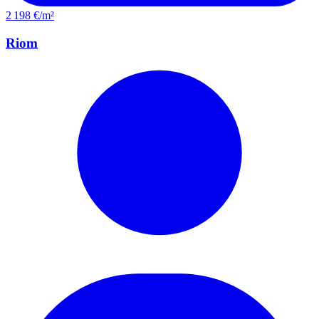
2 198 €/m²
Riom