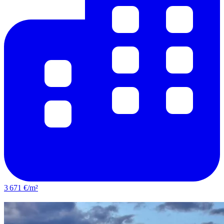
3 671 €/m²
Lunel