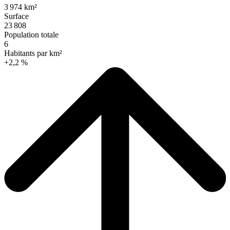
3 974 km²
Surface
23 808
Population totale
6
Habitants par km²
+2,2 %