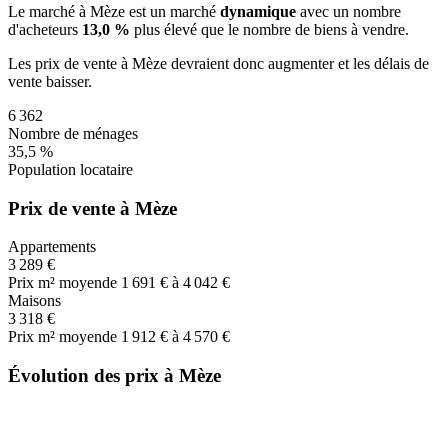
Le marché
à Mèze
est un marché
dynamique
avec un nombre
d'acheteurs
13,0 %
plus
élevé que le nombre de biens à vendre.
Les prix de vente
à Mèze
devraient donc
augmenter
et les délais de
vente
baisser
.
6 362
Nombre de ménages
35,5 %
Population locataire
Prix de vente à Mèze
Appartements
3 289 €
Prix m² moyen
de 1 691 € à 4 042 €
Maisons
3 318 €
Prix m² moyen
de 1 912 € à 4 570 €
Évolution des prix à Mèze