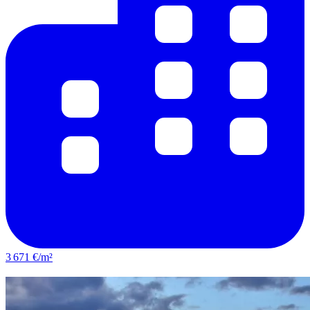
3 671 €/m²
Lunel