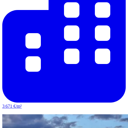
3 671 €/m²
Lunel