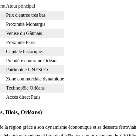
rut
Atout principal
Prix d'entrée très bas
Proximité Montargis
Venise du Gâtinais
Proximité Paris
Capitale historique
Première couronne Orléans
Patrimoine UNESCO
Zone commerciale dynamique
Technopôle Orléans
Accès direct Paris
s, Blois, Orléans)
t de la région grâce à son dynamisme économique et sa desserte ferroviai
nts. Malgré un rendement brut de 4,53% pour un prix moyen de 3 202€/m²,