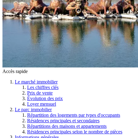
Accès rapide
Le marché immobilier
Les chiffres clés
Prix de vente
Évolution des prix
Loyer mensuel
Le parc immobilier
Répartition des logements par types d'occupants
Résidences principales et secondaires
Répartitions des maisons et appartements
Résidences principales selon le nombre de pièces
Informations générales