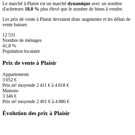
Le marché
à Plaisir
est un marché
dynamique
avec un nombre
d'acheteurs
18,0 %
plus
élevé que le nombre de biens à vendre.
Les prix de vente
à Plaisir
devraient donc
augmenter
et les délais de
vente
baisser
.
12 531
Nombre de ménages
41,8 %
Population locataire
Prix de vente à Plaisir
Appartements
3 052 €
Prix m² moyen
de 2 411 € à 4 818 €
Maisons
3 346 €
Prix m² moyen
de 2 491 € à 4 886 €
Évolution des prix à Plaisir