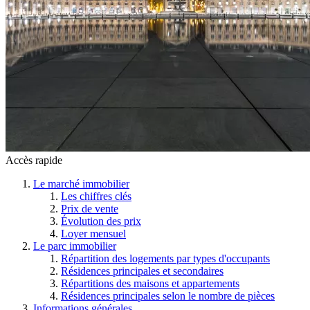
Accès rapide
Le marché immobilier
Les chiffres clés
Prix de vente
Évolution des prix
Loyer mensuel
Le parc immobilier
Répartition des logements par types d'occupants
Résidences principales et secondaires
Répartitions des maisons et appartements
Résidences principales selon le nombre de pièces
Informations générales