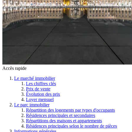
Accès rapide
Le marché immobilier
Les chiffres clés
Prix de vente
Évolution des prix
Loyer mensuel
Le parc immobilier
Répartition des logements par types d'occupants
Résidences principales et secondaires
Répartitions des maisons et appartements
Résidences principales selon le nombre de pièces
Informations générales