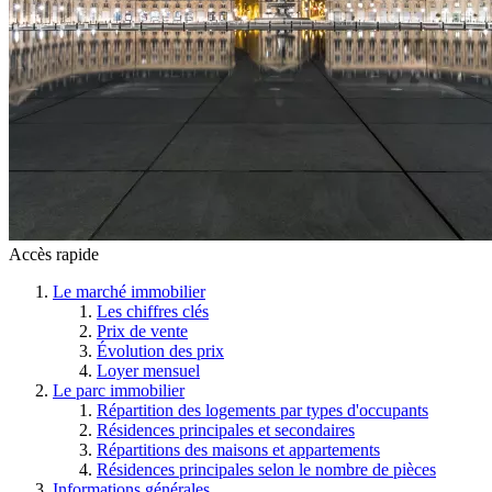
Accès rapide
Le marché immobilier
Les chiffres clés
Prix de vente
Évolution des prix
Loyer mensuel
Le parc immobilier
Répartition des logements par types d'occupants
Résidences principales et secondaires
Répartitions des maisons et appartements
Résidences principales selon le nombre de pièces
Informations générales