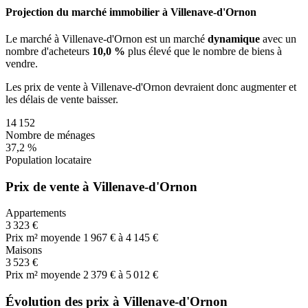
Projection du marché immobilier à Villenave-d'Ornon
Le marché
à Villenave-d'Ornon
est un marché
dynamique
avec un
nombre d'acheteurs
10,0 %
plus
élevé que le nombre de biens à
vendre.
Les prix de vente
à Villenave-d'Ornon
devraient donc
augmenter
et
les délais de vente
baisser
.
14 152
Nombre de ménages
37,2 %
Population locataire
Prix de vente à Villenave-d'Ornon
Appartements
3 323 €
Prix m² moyen
de 1 967 € à 4 145 €
Maisons
3 523 €
Prix m² moyen
de 2 379 € à 5 012 €
Évolution des prix à Villenave-d'Ornon