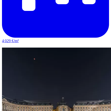
4 029 €/m²
Le Bouscat