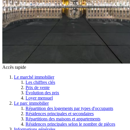
Accès rapide
Le marché immobilier
Les chiffres clés
Prix de vente
Évolution des prix
Loyer mensuel
Le parc immobilier
Répartition des logements par types d'occupants
Résidences principales et secondaires
Répartitions des maisons et appartements
Résidences principales selon le nombre de pièces
Informations générales