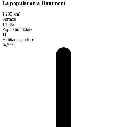
La population à Hautmont
1 235 km²
Surface
14 182
Population totale
11
Habitants par km²
-4,5 %