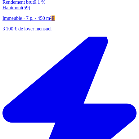
Rendement brut
9,1 %
Hautmont
(59)
Immeuble
· 7 p.
· 450 m²
E
3 100 € de loyer mensuel