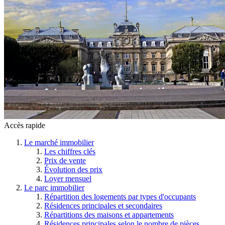
Accès rapide
Le marché immobilier
Les chiffres clés
Prix de vente
Évolution des prix
Loyer mensuel
Le parc immobilier
Répartition des logements par types d'occupants
Résidences principales et secondaires
Répartitions des maisons et appartements
Résidences principales selon le nombre de pièces