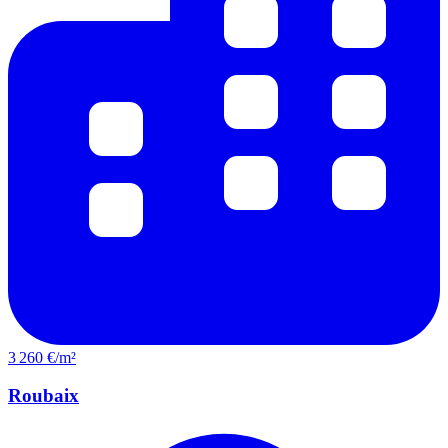
3 260 €/m²
Roubaix