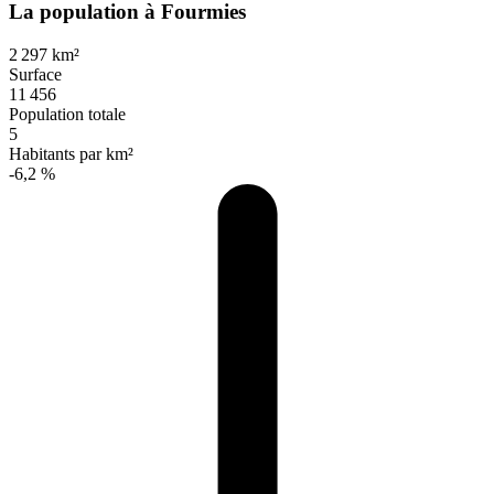
La population à Fourmies
2 297 km²
Surface
11 456
Population totale
5
Habitants par km²
-6,2 %