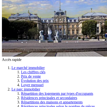
Accès rapide
Le marché immobilier
Les chiffres clés
Prix de vente
Évolution des prix
Loyer mensuel
Le parc immobilier
Répartition des logements par types d'occupants
Résidences principales et secondaires
Répartitions des maisons et appartements
Résidences principales selon le nombre de pièces